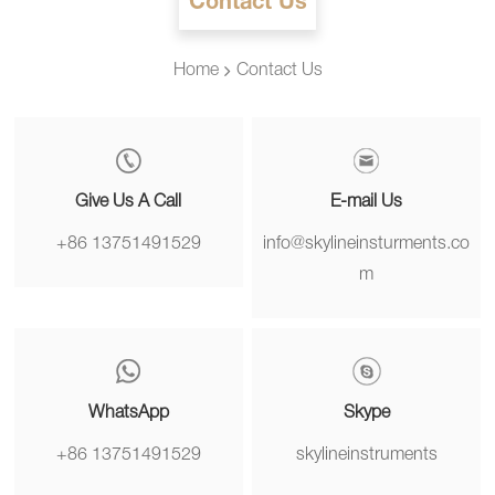
Contact Us
Home
Contact Us
Give Us A Call
E-mail Us
+86 13751491529
info@skylineinsturments.co
m
WhatsApp
Skype
+86 13751491529
skylineinstruments