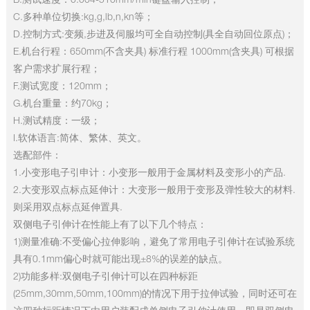
B.测试速度：0.004-510mm/min键盘输入控制；
C.多种单位切换:kg,g,lb,n,kn等；
D.控制方式:变频,步进及伺服均可全自动控制(具全自动回位原点)；
E.机台行程：650mm(不含夹具) 标准行程 1000mm(含夹具) 可根据
客户需求扩展行程；
F.测试宽度：120mm；
G.机台重量：约70kg；
H.测试精度：一级；
I.软体语言:简体、繁体、英文。
选配部件：
1.小变形电子引申计：小变形一般用于金属材料及变形小的产品.
2.大变形双点标点延伸计：大变形一般用于变形及弹性较大的材料.
则采用双点标点延伸置具.
双侧电子引伸计在性能上有了以下几个特点：
1)测量准确:不受偏心拉伸影响，避免了常用电子引伸计在试验系统
具有0.1mm偏心时就可能出现±8%的误差的缺点。
2)功能多样:双侧电子引伸计可以在四种标距
(25mm,30mm,50mm,100mm)的情况下用于拉伸试验，同时还可在