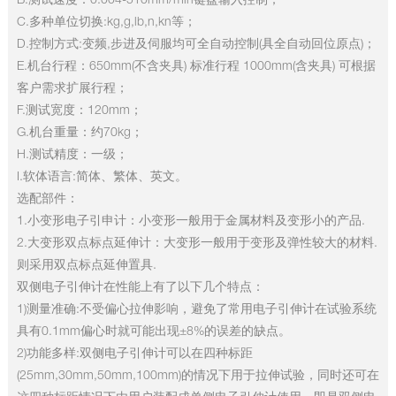
B.测试速度：0.004-510mm/min键盘输入控制；
C.多种单位切换:kg,g,lb,n,kn等；
D.控制方式:变频,步进及伺服均可全自动控制(具全自动回位原点)；
E.机台行程：650mm(不含夹具) 标准行程 1000mm(含夹具) 可根据
客户需求扩展行程；
F.测试宽度：120mm；
G.机台重量：约70kg；
H.测试精度：一级；
I.软体语言:简体、繁体、英文。
选配部件：
1.小变形电子引申计：小变形一般用于金属材料及变形小的产品.
2.大变形双点标点延伸计：大变形一般用于变形及弹性较大的材料.
则采用双点标点延伸置具.
双侧电子引伸计在性能上有了以下几个特点：
1)测量准确:不受偏心拉伸影响，避免了常用电子引伸计在试验系统
具有0.1mm偏心时就可能出现±8%的误差的缺点。
2)功能多样:双侧电子引伸计可以在四种标距
(25mm,30mm,50mm,100mm)的情况下用于拉伸试验，同时还可在