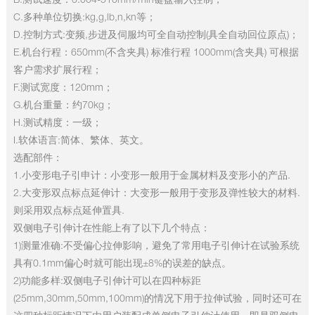
B.测试速度：0.004-510mm/min键盘输入控制；
C.多种单位切换:kg,g,lb,n,kn等；
D.控制方式:变频,步进及伺服均可全自动控制(具全自动回位原点)；
E.机台行程：650mm(不含夹具) 标准行程 1000mm(含夹具) 可根据
客户需求扩展行程；
F.测试宽度：120mm；
G.机台重量：约70kg；
H.测试精度：一级；
I.软体语言:简体、繁体、英文。
选配部件：
1.小变形电子引申计：小变形一般用于金属材料及变形小的产品.
2.大变形双点标点延伸计：大变形一般用于变形及弹性较大的材料.
则采用双点标点延伸置具.
双侧电子引伸计在性能上有了以下几个特点：
1)测量准确:不受偏心拉伸影响，避免了常用电子引伸计在试验系统
具有0.1mm偏心时就可能出现±8%的误差的缺点。
2)功能多样:双侧电子引伸计可以在四种标距
(25mm,30mm,50mm,100mm)的情况下用于拉伸试验，同时还可在