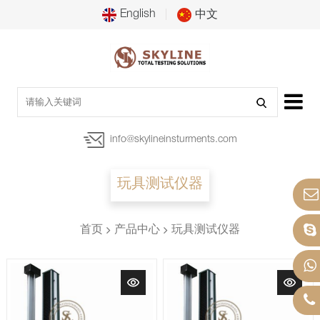
English
中文
info@skylineinsturments.com
玩具测试仪器
首页
产品中心
玩具测试仪器