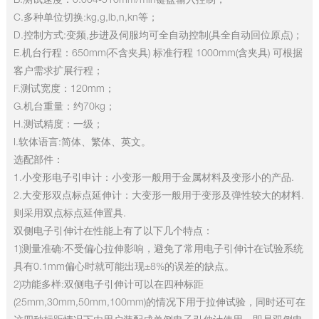
B.测试速度：0.004-510mm/min键盘输入控制；
C.多种单位切换:kg,g,lb,n,kn等；
D.控制方式:变频,步进及伺服均可全自动控制(具全自动回位原点)；
E.机台行程：650mm(不含夹具) 标准行程 1000mm(含夹具) 可根据
客户需求扩展行程；
F.测试宽度：120mm；
G.机台重量：约70kg；
H.测试精度：一级；
I.软体语言:简体、繁体、英文。
选配部件：
1.小变形电子引申计：小变形一般用于金属材料及变形小的产品.
2.大变形双点标点延伸计：大变形一般用于变形及弹性较大的材料.
则采用双点标点延伸置具.
双侧电子引伸计在性能上有了以下几个特点：
1)测量准确:不受偏心拉伸影响，避免了常用电子引伸计在试验系统
具有0.1mm偏心时就可能出现±8%的误差的缺点。
2)功能多样:双侧电子引伸计可以在四种标距
(25mm,30mm,50mm,100mm)的情况下用于拉伸试验，同时还可在